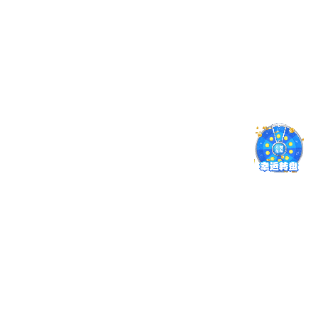
对AC米兰造成严重打击。作为目前队内最具威胁性的攻击手
之一，莱奥不仅能够为球队创造进攻机会，还常常为其他球
员提供助攻。他的离开，无疑将使得球队进攻端实力大减。
同时，在阵容结构上，如果没有莱奥这种具有突破能力和速
度优势的前场球员，整个攻击线将变得单一且易于预测。其
他球员可能无法填补他的空缺，这对于教练来说是一个巨大
的挑战，需要重新考虑战术布置与人员配置。
此外，从心理层面来看，莱奥若离队可能会影响到其他年轻
球员的发展。他们需要依靠像莱奥这样有经验、有实力的大
牌球员来学习和成长。如果核心球员频繁动荡，将很难建立
起稳定可靠的团队氛围，这也使得未来充满变数。
4、未来展望与建议
面对如此严峻的形势，AC米兰必须进行深刻反思并做出相应