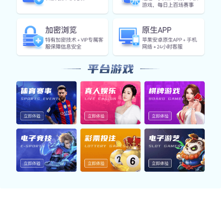
执行力不足和心理素质差。在面对强队时，他们往往出现畏
缩情绪，不敢展开积极进攻，从而被对手牵制。这种消极心
态显然无法支持他们冲击高水平赛事。
此外，球队内部管理问题也逐渐浮出水面。一些年轻球员缺
乏足够经验，在关键时刻无法承担责任。而老将们又因为状
态下滑而难以提供应有的支持。这种代际之间的不平衡加剧
了团队协作的问题，使得整支球队运转不灵。
最后，从俱乐部角度来看，对引援策略的不当选择也是导致
无缘欧冠的重要原因之一。在转会市场上投入不足，加之未
能及时补充合适的人选，让米兰在面对竞争日益激烈的联赛
环境时显得捉襟见肘。
3、莱奥离队影响分析
阿尔贝蒂尼提到莱奥已被排除在计划之外，这一决定可能会