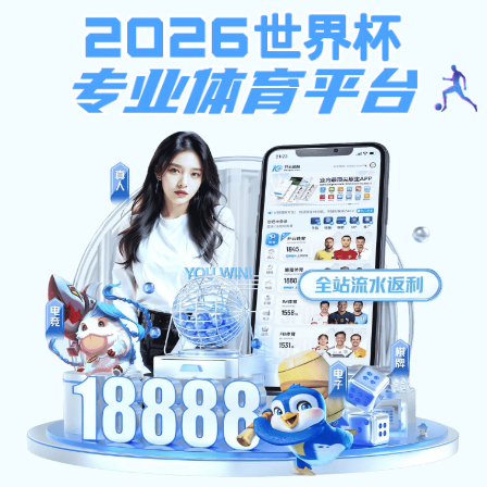
注册入口
意昂官网入口
· 体育观看更
便捷
连接你的赛事视野，打造球迷专属的数字主场。
意昂官网
入口网页版
提供多终端支持、高清视频、 实时比分与赛事
推荐，让你随时随地畅享体育内容。
网页端入口