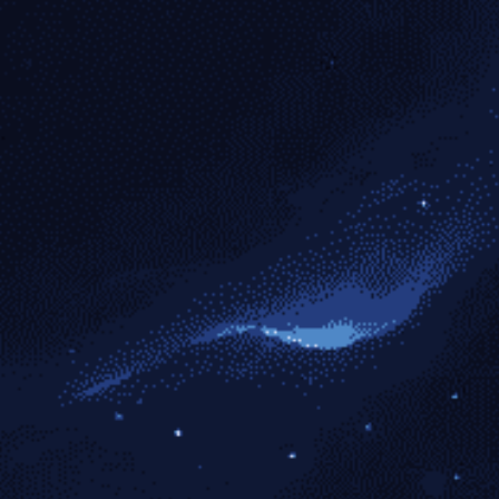
本协议适用中华人民共和国法律
十、联系方式
如您对本协议内容有疑问或建议
Email：support@motifdijital.
v6.3.0