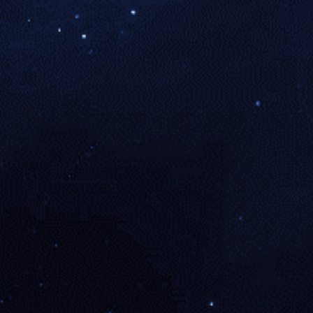
发布于 2025年10月
多终端数据同步机制上线，收藏和偏好设置自动
保存。
赛事推荐系统引入行为学习逻辑，提升个性化体
验。
新增教学视频专栏，覆盖常见赛事操作指引。
优化后台安全策略，提升账户行为识别准确度。
意昂官网入口
意昂官网入口官方网站【KY1.AC】官
浙
网认证:手机版、app下载、登录入
su
口、官方网站、网页版、平台、网