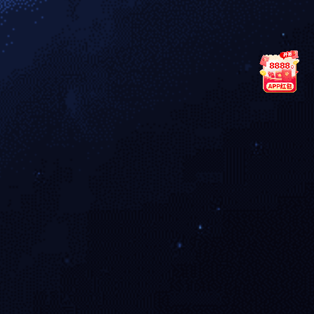
民法院处理。
v6.1.3
v6.0.0