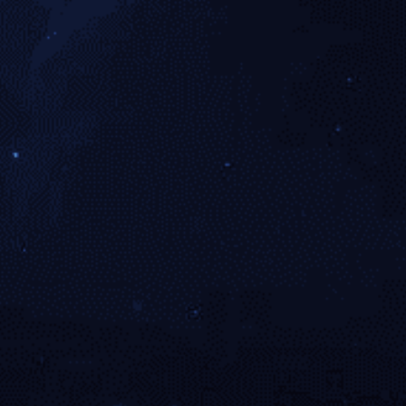
发布于 2025年8月
新增热门赛事排行榜，实时跟踪全站高热度内
容。
用户等级系统上线，操作历史与成长状态可视
化。
夜间护眼模式上线，视觉舒适度进一步提升。
界面微交互动画增强，整体操作更顺畅。
联系我们
快速导航
江省深圳市花园街270号广场
App下载
关于我们
pport@motifdijital.com
隐私政策