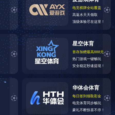
容将根据运营安排进行调整。