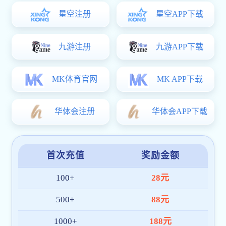
意昂官网入口三重安全护盾系统
从身份验证到平台架构，意昂官方网站-意昂(中国)构建多层
防线，强化整体安全韧性。
用户层安全
通过设备识别与行为监
控，有效防止账户异常
访问。