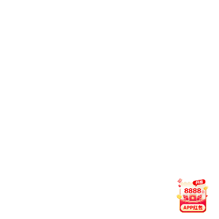
帮助与学习
v6.3.0：
新增“玩法教学专区”，支持意昂官方网站-意昂(中
国)语音与字幕讲解，覆盖新老用户。
v6.2.0：
帮助中心升级，分类更清晰，常见问题支持搜索
直达。
v5.8.0：
用户反馈通道上线，支持建议提交与分类响应。
荣誉与成就
意昂官网入口 在多个国际赛事科技平台评比中脱颖而出，持
续提升安全性与观赛体验。